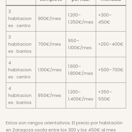
3
1.200–
+300–
habitacion
900€/mes
1.350€/mes
450€
es · centro
3
950–
habitacion
700€/mes
+250–400€
1.100€/mes
es · barrios
4
1.600–
habitacion
1.100€/mes
+500–700€
1.800€/mes
es · centro
4
1.200–
+350–
habitacion
850€/mes
1.400€/mes
550€
es · barrios
Estos son rangos orientativos. El precio por habitación
en Zaragoza oscila entre los 300 y los 450€ al mes