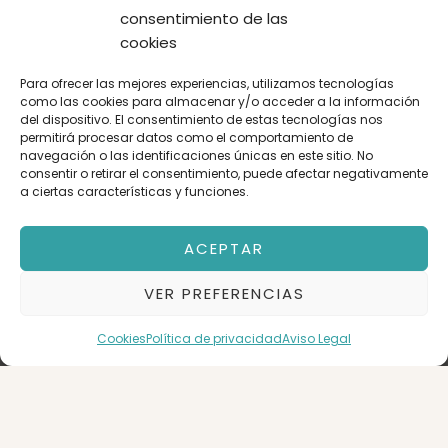
consentimiento de las
-Clima a tu medida y ropa siempre lista: Controla la
cookies
temperatura de tu espacio con tu propio split de aire
acondicionado (frío/calor) y olvídate de los
Para ofrecer las mejores experiencias, utilizamos tecnologías
tendederos por la casa gracias al cuarto de lavandería
como las cookies para almacenar y/o acceder a la información
del dispositivo. El consentimiento de estas tecnologías nos
independiente con lavadora y secadora.
permitirá procesar datos como el comportamiento de
navegación o las identificaciones únicas en este sitio. No
Condiciones del alquiler temporal:
consentir o retirar el consentimiento, puede afectar negativamente
a ciertas características y funciones.
Estancias flexibles desde 3 meses hasta un máximo de
1 año.
No se admiten mascotas.
ACEPTAR
¿Buscas la privacidad de un estudio pero con las
VER PREFERENCIAS
ventajas y el precio de compartir? Elige tu habitación
doble hoy mismo. Escríbenos para concertar una visita
Cookies
Política de privacidad
Aviso Legal
antes de que se agoten.
Nombre