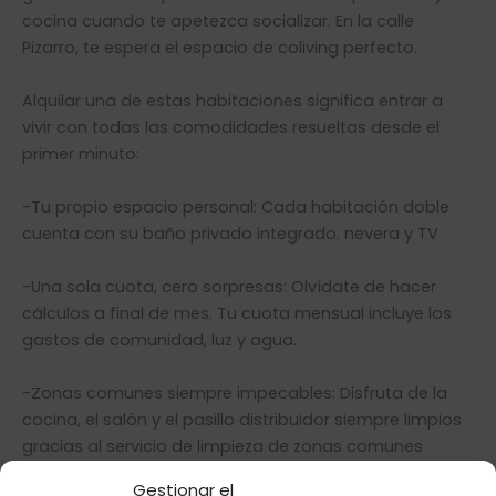
cocina cuando te apetezca socializar. En la calle
Pizarro, te espera el espacio de coliving perfecto.
Alquilar una de estas habitaciones significa entrar a
vivir con todas las comodidades resueltas desde el
primer minuto:
-Tu propio espacio personal: Cada habitación doble
cuenta con su baño privado integrado. nevera y TV
-Una sola cuota, cero sorpresas: Olvídate de hacer
cálculos a final de mes. Tu cuota mensual incluye los
gastos de comunidad, luz y agua.
-Zonas comunes siempre impecables: Disfruta de la
cocina, el salón y el pasillo distribuidor siempre limpios
gracias al servicio de limpieza de zonas comunes
incluido en el precio. Tú solo relájate.
Gestionar el