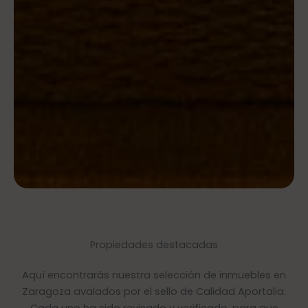
Propiedades destacadas
Aquí encontrarás nuestra selección de inmuebles en
Zaragoza avalados por el sello de Calidad Aportalia.