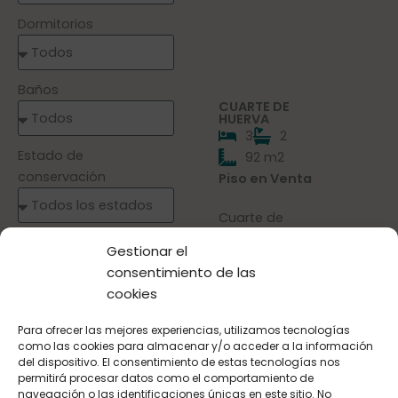
Dormitorios
Baños
CUARTE DE
HUERVA
3
2
Estado de
92 m2
conservación
Piso en Venta
Cuarte de
Huerva
Precio mínimo
Gestionar el
280.000 €
consentimiento de las
cookies
Precio máximo
Para ofrecer las mejores experiencias, utilizamos tecnologías
como las cookies para almacenar y/o acceder a la información
del dispositivo. El consentimiento de estas tecnologías nos
permitirá procesar datos como el comportamiento de
Referencia
navegación o las identificaciones únicas en este sitio. No