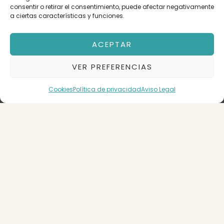
consentir o retirar el consentimiento, puede afectar negativamente
a ciertas características y funciones.
Orden
ACEPTAR
VER PREFERENCIAS
Ascensor
Garaje
Cookies
Política de privacidad
Aviso Legal
CENTRO
0
0
BUSCAR
12 m2
Garaje en
Venta
Zaragoza
33.000 €