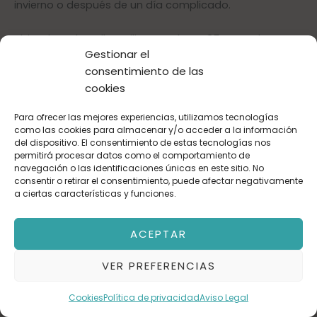
invierno o después de un día complicado.
Ubicada en la calle Emilio Castelar nº 85, esta plaza se
Gestionar el
encuentra en una de las zonas con mayor densidad
consentimiento de las
residencial de Zaragoza y donde aparcar en superficie
cookies
resulta especialmente difícil, tanto para residentes
como para quienes trabajan o realizan gestiones en el
Para ofrecer las mejores experiencias, utilizamos tecnologías
entorno.
como las cookies para almacenar y/o acceder a la información
del dispositivo. El consentimiento de estas tecnologías nos
permitirá procesar datos como el comportamiento de
Gastos e impuestos no incluidos. A título orientativo, en
navegación o las identificaciones únicas en este sitio. No
segundas transmisiones, el comprador abonará:
consentir o retirar el consentimiento, puede afectar negativamente
Impuesto sobre Transmisiones Patrimoniales (ITP), tipo
a ciertas características y funciones.
general en Aragón al 8% (*). Base de cálculo: mayor
valor entre precio de compraventa o valor de
ACEPTAR
referencia catastral. Gastos de Notaría y Registro:
Aranceles variables según precio, número de copias y
VER PREFERENCIAS
complejidad; cálculo según tarifas normativas. Si se
precisa hipoteca: Tasación, condiciones y costes
Cookies
Política de privacidad
Aviso Legal
bancarios según entidad elegida por el comprador; así