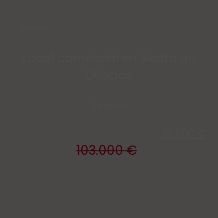
Ref: 19095
Local comercial en Venta en
Delicias
Zaragoza
75.000 €
103.000 €