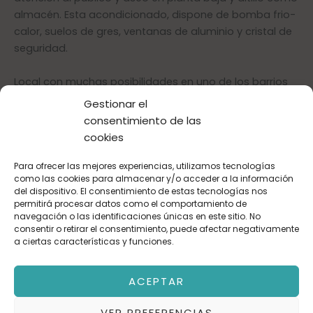
almacén. Esta acondicionado, dispone de bomba frio-
calor, suelos de gres, ventanas de aluminio y cristal de
seguridad.
Local con muchas posibilidades en uno de los barrios
más comerciales de Zaragoza.
Gestionar el
consentimiento de las
¡ VEN A VERLO!
cookies
Para ofrecer las mejores experiencias, utilizamos tecnologías
Nombre
como las cookies para almacenar y/o acceder a la información
del dispositivo. El consentimiento de estas tecnologías nos
permitirá procesar datos como el comportamiento de
navegación o las identificaciones únicas en este sitio. No
Correo electrónico
consentir o retirar el consentimiento, puede afectar negativamente
a ciertas características y funciones.
ACEPTAR
Teléfono
VER PREFERENCIAS