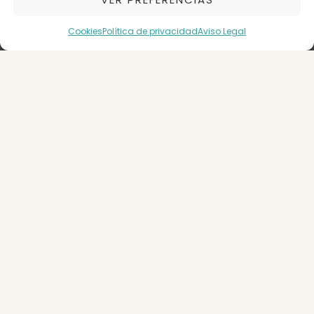
Mensaje
Cookies
Política de privacidad
Aviso Legal
Acepto la
política de privacidad
ENVIAR
Detalles que marcan la diferencia
Superficie construida: 89m²
Superficie útil: 80m²
Aseos: 1
Conservación: Buen estado