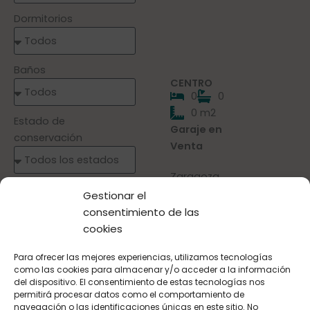
Dormitorios
Baños
CENTRO
0
0
0 m2
Estado de
Garaje en
conservación
Venta
Zaragoza
Precio mínimo
33.000 €
Gestionar el
consentimiento de las
cookies
Precio máximo
Para ofrecer las mejores experiencias, utilizamos tecnologías
como las cookies para almacenar y/o acceder a la información
del dispositivo. El consentimiento de estas tecnologías nos
permitirá procesar datos como el comportamiento de
Referencia
navegación o las identificaciones únicas en este sitio. No