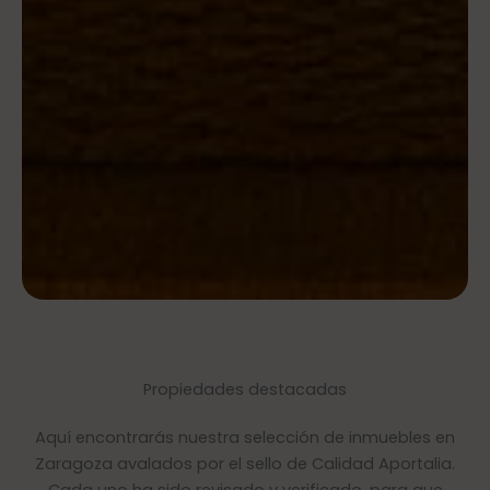
Propiedades destacadas
Aquí encontrarás nuestra selección de inmuebles en
Zaragoza avalados por el sello de Calidad Aportalia.