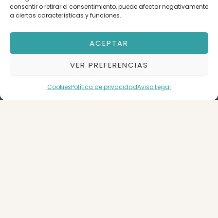
consentir o retirar el consentimiento, puede afectar negativamente
a ciertas características y funciones.
Orden
ACEPTAR
VER PREFERENCIAS
Ascensor
Garaje
LA JOTA
Cookies
Política de privacidad
Aviso Legal
3
1
BUSCAR
56 m2
Piso en Venta
Zaragoza
130.000 €
135.000 €