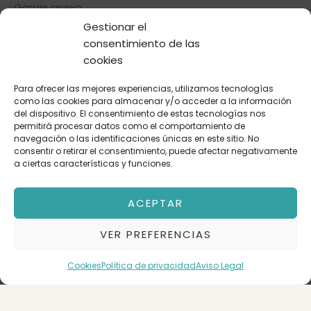
Garaje anexo.
Gestionar el
consentimiento de las
Nombre
cookies
Para ofrecer las mejores experiencias, utilizamos tecnologías
Correo electrónico
como las cookies para almacenar y/o acceder a la información
del dispositivo. El consentimiento de estas tecnologías nos
permitirá procesar datos como el comportamiento de
navegación o las identificaciones únicas en este sitio. No
consentir o retirar el consentimiento, puede afectar negativamente
Teléfono
a ciertas características y funciones.
ACEPTAR
Mensaje
VER PREFERENCIAS
Cookies
Política de privacidad
Aviso Legal
Acepto la
política de privacidad