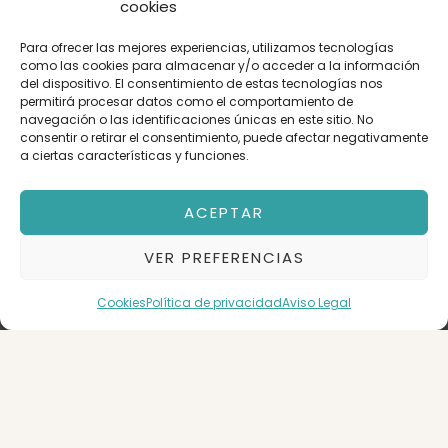
cookies
medida. Se adjunta documentación orientativa para
visualizar sus posibilidades:
Para ofrecer las mejores experiencias, utilizamos tecnologías
como las cookies para almacenar y/o acceder a la información
La propuesta plantea una vivienda distribuida en:
del dispositivo. El consentimiento de estas tecnologías nos
permitirá procesar datos como el comportamiento de
navegación o las identificaciones únicas en este sitio. No
• 4 habitaciones
consentir o retirar el consentimiento, puede afectar negativamente
• 2 baños
a ciertas características y funciones.
• 1 aseo
• Amplio salón-cocina de aproximadamente 50–55 m²
ACEPTAR
Además, se incluyen imágenes orientativas del posible
VER PREFERENCIAS
resultado tras la reforma, pensadas para mostrar el
potencial real del inmueble.
Cookies
Política de privacidad
Aviso Legal
Por sus características y distribución, la vivienda ofrece
una interesante alternativa de inversión, con posibilidad
de destinarla al alquiler por habitaciones y plantear
hasta 7 dormitorios, combinando habitaciones con
baño en suite y baños independientes.