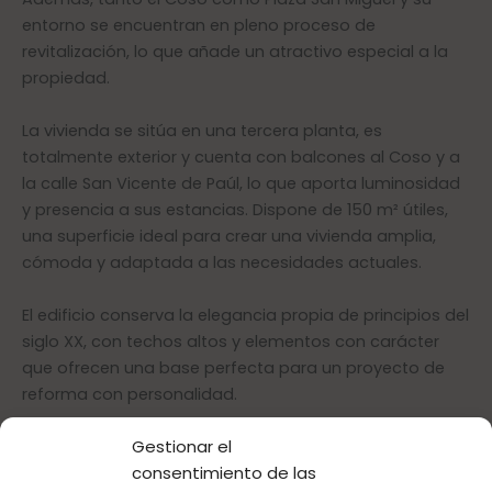
entorno se encuentran en pleno proceso de
revitalización, lo que añade un atractivo especial a la
propiedad.
La vivienda se sitúa en una tercera planta, es
totalmente exterior y cuenta con balcones al Coso y a
la calle San Vicente de Paúl, lo que aporta luminosidad
y presencia a sus estancias. Dispone de 150 m² útiles,
una superficie ideal para crear una vivienda amplia,
cómoda y adaptada a las necesidades actuales.
El edificio conserva la elegancia propia de principios del
siglo XX, con techos altos y elementos con carácter
que ofrecen una base perfecta para un proyecto de
reforma con personalidad.
Gestionar el
Actualmente, la vivienda se encuentra para reformar, lo
consentimiento de las
que permite diseñar una distribución completamente a