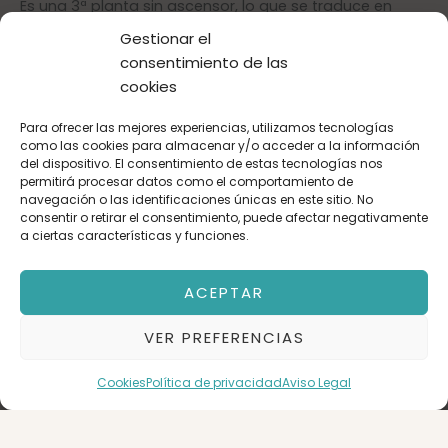
Es una 3ª planta sin ascensor, lo que se traduce en
menos gastos de comunidad, más tranquilidad (sin
Gestionar el
vecinos ruidosos arriba) y una luz envidiable en todas
consentimiento de las
las estancias. Cuenta con un baño completo y agua
cookies
caliente mediante termo eléctrico (el edificio no
dispone de acometida de gas, ideal para mantener
Para ofrecer las mejores experiencias, utilizamos tecnologías
como las cookies para almacenar y/o acceder a la información
una gestión eléctrica eficiente y centralizada).
del dispositivo. El consentimiento de estas tecnologías nos
permitirá procesar datos como el comportamiento de
Vivir aquí significa tener colegios, comercios de barrio,
navegación o las identificaciones únicas en este sitio. No
consentir o retirar el consentimiento, puede afectar negativamente
zonas verdes y paradas de autobús a un solo paso,
a ciertas características y funciones.
con una conexión impecable al centro de Zaragoza.
ACEPTAR
¿Quieres comprobar su luz por ti mismo? Contacta
ahora y agenda tu visita antes de que vuele.
VER PREFERENCIAS
*** Gastos e impuestos no incluidos. A título
Cookies
Política de privacidad
Aviso Legal
orientativo, en segundas transmisiones, el comprador
abonará: Impuesto sobre Transmisiones Patrimoniales
(ITP), tipo general en Aragón al 8% (*). Base de cálculo: