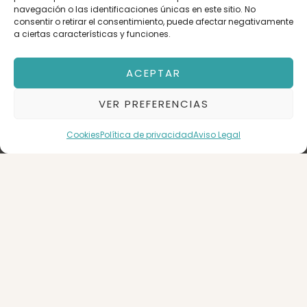
navegación o las identificaciones únicas en este sitio. No
consentir o retirar el consentimiento, puede afectar negativamente
a ciertas características y funciones.
Orden
ACEPTAR
VER PREFERENCIAS
Ascensor
TORRERO
Garaje
3
1
Cookies
Política de privacidad
Aviso Legal
55 m2
BUSCAR
Piso en Venta
Zaragoza
95.000 €
95.000 €