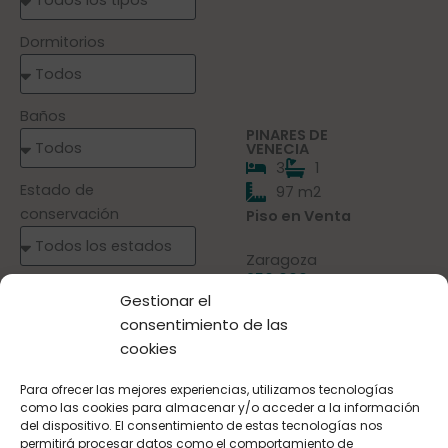
Dormitorios
Baños
PINARES DE
VENECIA
3
1
Estado de
97 m2
conservación
Piso en Venta
Zaragoza
250.000 €
Precio mínimo
Gestionar el
consentimiento de las
cookies
Precio máximo
Para ofrecer las mejores experiencias, utilizamos tecnologías
como las cookies para almacenar y/o acceder a la información
del dispositivo. El consentimiento de estas tecnologías nos
permitirá procesar datos como el comportamiento de
Referencia