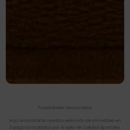
Propiedades destacadas
Aquí encontrarás nuestra selección de inmuebles en
Zaragoza avalados por el sello de Calidad Aportalia.