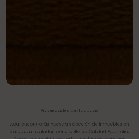
Propiedades destacadas
Aquí encontrarás nuestra selección de inmuebles en
Zaragoza avalados por el sello de Calidad Aportalia.