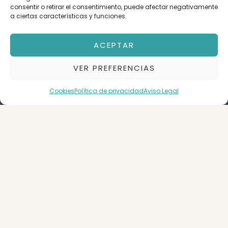
consentir o retirar el consentimiento, puede afectar negativamente
a ciertas características y funciones.
Orden
ACEPTAR
VER PREFERENCIAS
Ascensor
Garaje
Cookies
Política de privacidad
Aviso Legal
CENTRO
0
0
BUSCAR
12 m2
Garaje en
Venta
Zaragoza
33.000 €