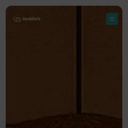
Ir
al
contenido